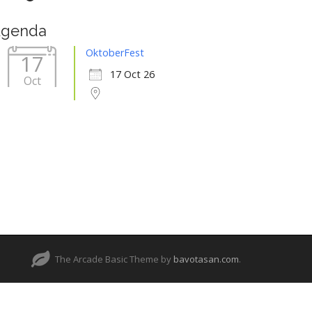
genda
OktoberFest
17
17 Oct 26
Oct
The Arcade Basic Theme by
bavotasan.com
.