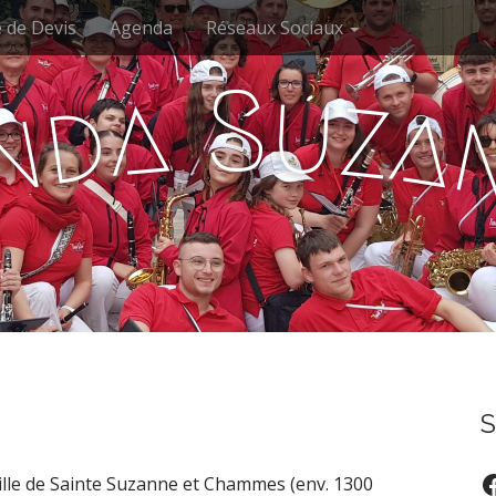
 de Devis
Agenda
Réseaux Sociaux
S
u
a
z
d
a
n
S
F
ville de Sainte Suzanne et Chammes (env. 1300