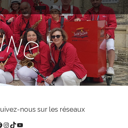
n
n
e
uivez-nous sur les réseaux
acebook
Instagram
TikTok
YouTube