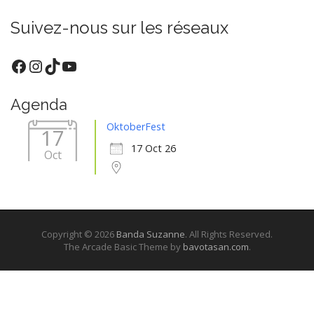
Suivez-nous sur les réseaux
Facebook
Instagram
TikTok
YouTube
Agenda
OktoberFest
17
17 Oct 26
Oct
Copyright © 2026
Banda Suzanne
. All Rights Reserved.
The Arcade Basic Theme by
bavotasan.com
.