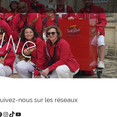
n
n
e
uivez-nous sur les réseaux
acebook
Instagram
TikTok
YouTube