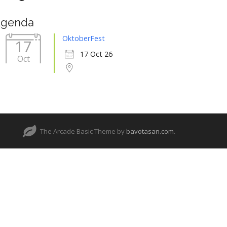
genda
OktoberFest
17
17 Oct 26
Oct
The Arcade Basic Theme by
bavotasan.com
.