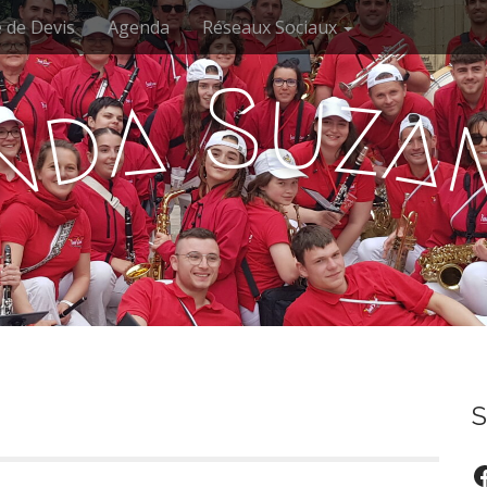
 de Devis
Agenda
Réseaux Sociaux
u
S
a
z
d
a
n
S
F