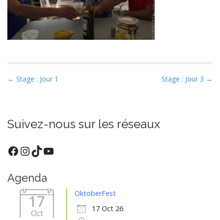
P
← Stage : Jour 1
Stage : Jour 3 →
o
s
t
Suivez-nous sur les réseaux
n
a
Facebook
Instagram
TikTok
YouTube
v
i
Agenda
g
a
OktoberFest
17
t
17 Oct 26
Oct