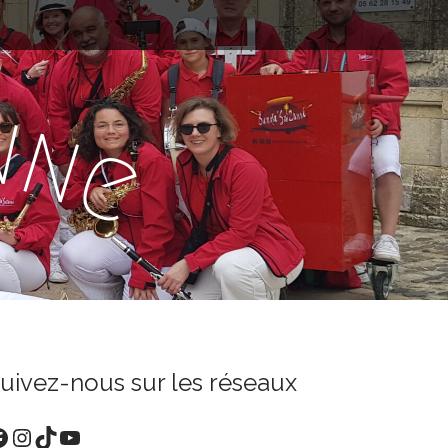
n
n
e
uivez-nous sur les réseaux
acebook
Instagram
TikTok
YouTube