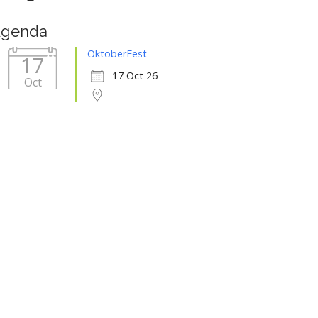
genda
OktoberFest
17
17 Oct 26
Oct