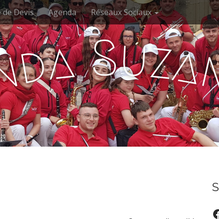
 de Devis
Agenda
Réseaux Sociaux
u
S
a
z
d
a
n
S
F