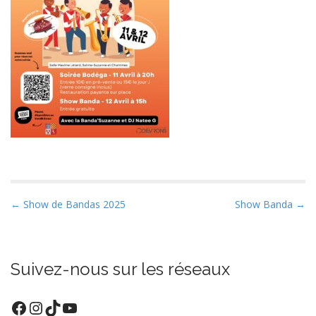
P
← Show de Bandas 2025
Show Banda →
o
s
t
Suivez-nous sur les réseaux
n
a
Facebook
Instagram
TikTok
YouTube
v